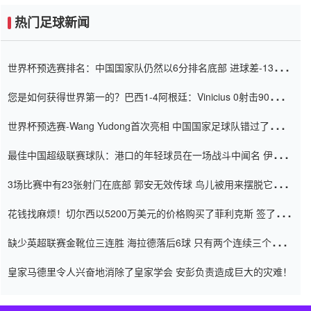
热门足球新闻
世界杯预选赛排名：中国国家队仍然以6分排名底部 进球差-13令人
震惊
您是如何获得世界第一的？巴西1-4阿根廷：Vinicius 0射击90分钟
内
世界杯预选赛-Wang Yudong首次亮相 中国国家足球队错过了世界
杯0-2
最佳中国超级联赛球队：港口的年轻球员在一场战斗中闻名 伊万放
弃了泰桑（Taishan）
3场比赛中有23张射门在底部 郭安无效传球 鸟儿被用来摆脱它
Setien痴迷于三名后卫
花钱找麻烦！切尔西以5200万美元的价格购买了菲利克斯 签了7年
并在半年内租了夏窗口
缺少英超联赛金靴位三连胜 海拉德落后6球 只有两个连续三个连续
三靴
皇家马德里令人兴奋地消除了皇家学会 安彭负责造成巨大的灾难！