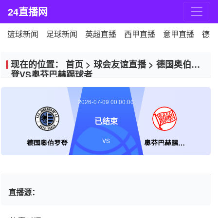
24直播网
篮球新闻
足球新闻
英超直播
西甲直播
意甲直播
德甲
现在的位置：
首页
>
球会友谊直播
>
德国奥伯罗
登VS奥芬巴赫踢球者
2026-07-09 00:00:00
已结束
VS
德国奥伯罗登
奥芬巴赫踢球者
直播源：