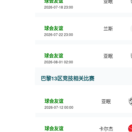
球会友谊
亚眠
2026-07-18 23:00
球会友谊
兰斯
2026-07-22 23:00
球会友谊
亚眠
2026-08-01 02:00
巴黎13区竞技相关比赛
球会友谊
亚眠
2026-07-12 00:00
球会友谊
卡尔杰