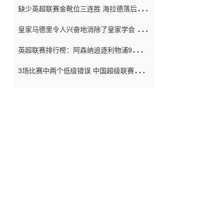
缺少英超联赛金靴位三连胜 海拉德落后6球
窗口
只有两个连续三个连续三靴
皇家马德里令人兴奋地消除了皇家学会 安
彭负责造成巨大的灾难！
英超联赛排行榜：阿森纳追逐利物浦9分 曼
联连续三件坏事
3场比赛中两个低级错误 中国超级联赛的前
守门员很老 是时候让位了 最好的继任者出
现