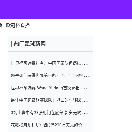
播
欧冠杯直播
热门足球新闻
世界杯预选赛排名：中国国家队仍然以6分
排名底部 进球差-13令人震惊
您是如何获得世界第一的？巴西1-4阿根
廷：Vinicius 0射击90分钟内
世界杯预选赛-Wang Yudong首次亮相 中国
国家足球队错过了世界杯0-2
最佳中国超级联赛球队：港口的年轻球员在
一场战斗中闻名 伊万放弃了泰桑
3场比赛中有23张射门在底部 郭安无效传球
（Taishan）
鸟儿被用来摆脱它 Setien痴迷于三名后卫
花钱找麻烦！切尔西以5200万美元的价格
购买了菲利克斯 签了7年 并在半年内租了夏