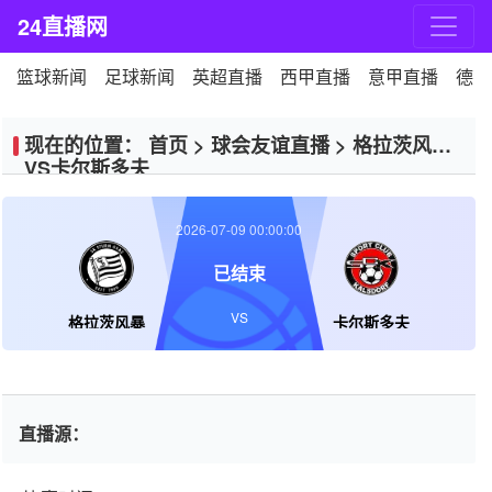
24直播网
篮球新闻
足球新闻
英超直播
西甲直播
意甲直播
德甲
现在的位置：
首页
>
球会友谊直播
>
格拉茨风暴
VS卡尔斯多夫
2026-07-09 00:00:00
已结束
VS
格拉茨风暴
卡尔斯多夫
直播源：