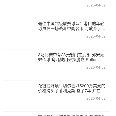
2025-04-02
最佳中国超级联赛球队：港口的年轻
球员在一场战斗中闻名 伊万放弃了泰
桑（Taishan）
2025-04-02
3场比赛中有23张射门在底部 郭安无
效传球 鸟儿被用来摆脱它 Setien痴
迷于三名后卫
2025-04-02
花钱找麻烦！切尔西以5200万美元的
价格购买了菲利克斯 签了7年 并在半
年内租了夏窗口
2025-04-02