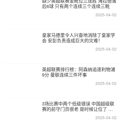
缺少英超联赛金靴位三连胜 海拉德落
后6球 只有两个连续三个连续三靴
2025-04-02
皇家马德里令人兴奋地消除了皇家学
会 安彭负责造成巨大的灾难！
2025-04-02
英超联赛排行榜：阿森纳追逐利物浦
9分 曼联连续三件坏事
2025-04-02
3场比赛中两个低级错误 中国超级联
赛的前守门员很老 是时候让位了 最
好的继任者出现
2025-04-02