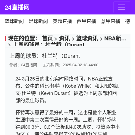
24直播网
篮球新闻
足球新闻
英超直播
西甲直播
意甲直播
德甲
现在的位置：
首页
>
资讯
>
篮球资讯
>
NBA新闻
>
上周的球员：杜兰特（Durant
上周的球员：杜兰特（Durant
作者：
24直播网
发布时间：2025-04-02 18:44:00
24 3月25日的北京实时网络时间，NBA正式宣
布，公牛的科比·怀特（Kobe White）和太阳的凯
文·杜兰特（Kevin Durant）被选为上周东部和西
部的最佳球员。
怀特再次赢得了最好的一周，这也是他个人职业
生涯中第二次赢得最好的一周。上周，怀特场均
得到30.3分，3.3个篮板和4.0次助攻，投篮命中率
为55.6，使公牛队获得了3次胜利和1次失利。