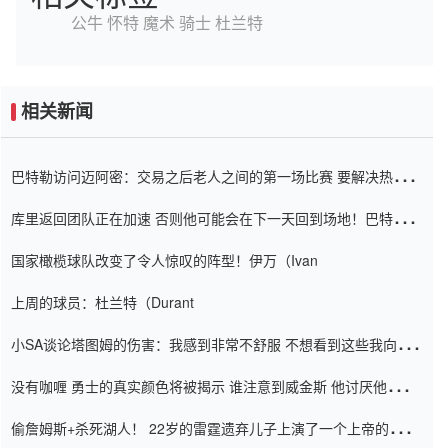
公牛
怀特
魔术
骑士
杜兰特
相关新闻
巴特勒访问迈阿密：交易之后老人之间的第一场比赛 要解决热情的
怨恨
库里返回团队正在加速 否则他可能会在下一天回到场地！巴特勒迈
阿密的纸牌游戏引起了人们的关注
国家橄榄球队改变了令人惊叹的阵型！伊万（Ivan
上周的球员：杜兰特（Durant
小SA谈论塔图姆的伤害：我感到非常不舒服 不想看到这些我向他
道歉
没有咖喱 勇士的真实颜色将被揭示 谁注意到威金斯 他讨厌他的老
老板
偷詹姆斯+杀死湖人！ 22岁的雷霆遗弃儿子上演了一个上帝的剧